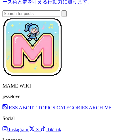
ース術と夢を叶える行動力に迫ります。
MAME WIKI
jesselove
RSS
ABOUT
TOPICS
CATEGORIES
ARCHIVE
Social
Instagram
X
TikTok