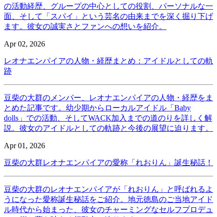
の活動経歴、グループの中心としての役割、パーソナルな一
面、そして「スパイ」という芸名の由来までを深く掘り下げ
ます。彼女の誠実さとファンへの想いを紹介。
Apr 02, 2026
レオナエンパイアの人物・経歴まとめ：アイドルとしての軌
跡
豆柴の大群のメンバー、レオナエンパイアの人物・経歴をま
とめた記事です。幼少期からローカルアイドル「Baby
dolls」での活動、そしてWACK加入までの道のりを詳しく解
説。彼女のアイドルとしての軌跡と今後の展望に迫ります。
Apr 01, 2026
豆柴の大群レオナエンパイアの愛称「れおりん」誕生秘話！
豆柴の大群のレオナエンパイアが「れおりん」と呼ばれるよ
うになった愛称誕生秘話をご紹介。地元徳島のご当地アイド
ル時代から始まった、彼女のチャーミングなセルフプロデュ