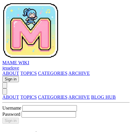
MAME WIKI
jesselove
ABOUT
TOPICS
CATEGORIES
ARCHIVE
Sign in
ABOUT
TOPICS
CATEGORIES
ARCHIVE
BLOG HUB
Username
Password
Sign in