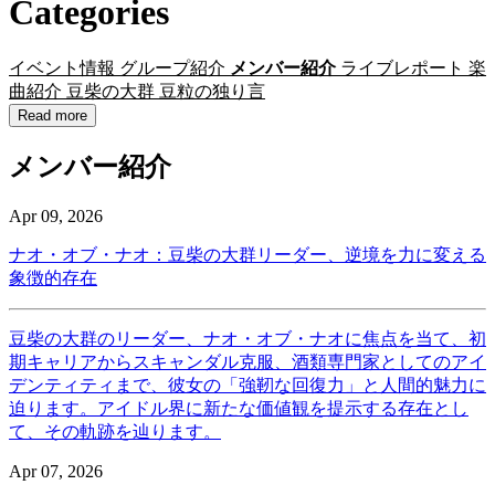
Categories
イベント情報
グループ紹介
メンバー紹介
ライブレポート
楽
曲紹介
豆柴の大群
豆粒の独り言
Read more
メンバー紹介
Apr 09, 2026
ナオ・オブ・ナオ：豆柴の大群リーダー、逆境を力に変える
象徴的存在
豆柴の大群のリーダー、ナオ・オブ・ナオに焦点を当て、初
期キャリアからスキャンダル克服、酒類専門家としてのアイ
デンティティまで、彼女の「強靭な回復力」と人間的魅力に
迫ります。アイドル界に新たな価値観を提示する存在とし
て、その軌跡を辿ります。
Apr 07, 2026