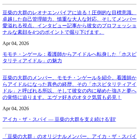
豆柴の大群のレオナエンパイアに迫る！圧倒的な目標意識、
卓越した自己管理能力、慎重な大人な対応、そしてメンバー
愛溢れる視点。インタビュー記事から彼女のプロフェッショ
ナルな素顔を4つのポイントで掘り下げます。
Apr 04, 2026
モモチ・ンゲール：看護師からアイドルへ転身した「ホスピ
タリティアイドル」の魅力
豆柴の大群のメンバー、モモチ・ンゲールを紹介。看護師か
らアイドルになった異色の経歴、その「ホスピタリティアイ
ドル」と呼ばれる所以、そして彼女の内に秘めた強さと夢へ
の覚悟に迫ります。エヴァ好きのオタク気質も必見！
Apr 04, 2026
アイカ・ザ・スパイ ― 豆柴の大群を支え続ける'顔'
「豆柴の大群」のオリジナルメンバー、アイカ・ザ・スパイ