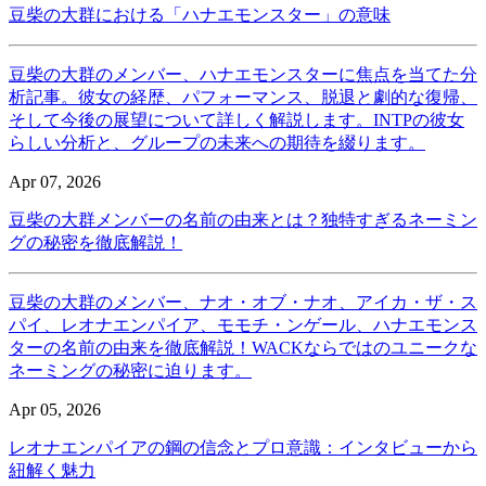
豆柴の大群における「ハナエモンスター」の意味
豆柴の大群のメンバー、ハナエモンスターに焦点を当てた分
析記事。彼女の経歴、パフォーマンス、脱退と劇的な復帰、
そして今後の展望について詳しく解説します。INTPの彼女
らしい分析と、グループの未来への期待を綴ります。
Apr 07, 2026
豆柴の大群メンバーの名前の由来とは？独特すぎるネーミン
グの秘密を徹底解説！
豆柴の大群のメンバー、ナオ・オブ・ナオ、アイカ・ザ・ス
パイ、レオナエンパイア、モモチ・ンゲール、ハナエモンス
ターの名前の由来を徹底解説！WACKならではのユニークな
ネーミングの秘密に迫ります。
Apr 05, 2026
レオナエンパイアの鋼の信念とプロ意識：インタビューから
紐解く魅力