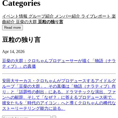
Categories
イベント情報
グループ紹介
メンバー紹介
ライブレポート
楽
曲紹介
豆柴の大群
豆粒の独り言
Read more
豆粒の独り言
Apr 14, 2026
豆柴の大群：クロちゃんプロデューサーが描く「物語（ナラ
ティブ）」の真価
安田大サーカス・クロちゃんがプロデュースするアイドルグ
ループ「豆柴の大群」。その真価は「物語（ナラティブ）作
り」と「話題性の創出」にある。ドラマチックな演出、ファ
ンへの献辞、そして「なぜ？」に答えるプロデュース術で、
彼女たちを「時代のアイコン」へと導くクロちゃんの稀代な
ストーリーテリング能力に迫る。