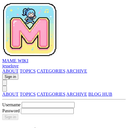
MAME WIKI
jesselove
ABOUT
TOPICS
CATEGORIES
ARCHIVE
Sign in
ABOUT
TOPICS
CATEGORIES
ARCHIVE
BLOG HUB
Username
Password
Sign in