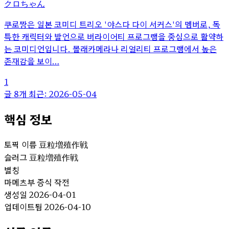
クロちゃん
쿠로짱은 일본 코미디 트리오 '야스다 다이 서커스'의 멤버로, 독
특한 캐릭터와 발언으로 버라이어티 프로그램을 중심으로 활약하
는 코미디언입니다. 몰래카메라나 리얼리티 프로그램에서 높은
존재감을 보이…
1
글 8개
최근: 2026-05-04
핵심 정보
토픽 이름
豆粒増殖作戦
슬러그
豆粒増殖作戦
별칭
마메츠부 증식 작전
생성일
2026-04-01
업데이트됨
2026-04-10