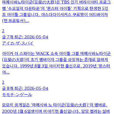
마메시바노타이군(豆柴の大群)은 TBS 인기 버라이어티 프로그
램 '수요일의 다운타운'의 '몬스터 아이돌' 기획으로 탄생한 5인
조 아이돌 그룹입니다. 야스다다이서커스 쿠로짱이 어드바이저
(현 프로듀서)…
2
글 7개
최근: 2026-05-04
アイカ・ザ・スパイ
아이카 더 스파이는 WACK 소속 아이돌 그룹 마메시바노타이군
(豆柴の大群)의 초기 멤버이자 그룹을 상징하는 존재로 알려져
있습니다. 1999년 8월 3일 아이치현 출신으로, 2019년 '몬스터
아…
2
글 8개
최근: 2026-05-04
モモチ・ンゲール
모모치 응게일은 '마메시바 노 타이군(豆柴の大群)'의 멤버로,
2000년 1월 6일생이며 미야기현 출신입니다. 담당 컬러는 실버