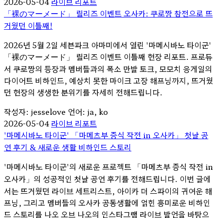
2026-05-04
라이브 리포트
「裸のマーメード」 릴리즈 이벤트 오사카: 쿠로짱 참전으로 뜨
거웠던 이틀째!
2026년 5월 2일 세븐파크 아마미에서 열린 '마메시바노 타이군'
「裸のマーメード」 릴리즈 이벤트 이틀째 현장 리포트. 프로듀
서 쿠로짱의 등장과 멤버들과의 폭소 만발 토크, 모모치 응게일의
다이어트 비하인드, 예상치 못한 마이크 고장 해프닝까지, 뜨거웠
던 현장의 생생한 분위기를 자세히 전해드립니다.
작성자: jesselove
언어: ja, ko
2026-05-04
라이브 리포트
'마메시바노 타이군' 「마메츠부 증식 작전 in 오사카」 첫날 공
연 후기 & 새로운 생활 비하인드 스토리
'마메시바노 타이군'의 새로운 프로젝트 「마메츠부 증식 작전 in
오사카」의 성공적인 첫날 공연 후기를 전해드립니다. 이번 글에
서는 뜨거웠던 라이브 세트리스트, 아이카 더 스파이의 귀여운 해
프닝, 그리고 멤버들의 오사카 공동생활에 얽힌 흥미로운 비하인
드 스토리를 나오 오브 나오의 인스타그램 라이브 발언을 바탕으