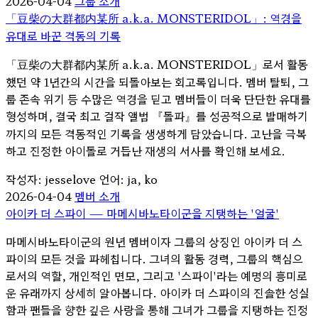
2026-04-04
그룹 소개
「豆柴の大群都内某所 a.k.a. MONSTERIDOL」: 역경을
유대로 바꾼 격동의 기록
「豆柴の大群都内某所 a.k.a. MONSTERIDOL」로서 활동
했던 약 1년간의 시간을 되돌아보는 회고록입니다. 멤버 탈퇴, 그
룹 존속 위기 등 수많은 역경을 딛고 멤버들이 더욱 단단한 유대를
형성하며, 결국 최고 걸작 앨범 『돌파』를 성공적으로 발매하기
까지의 모든 격동적인 기록을 생생하게 담았습니다. 고난을 극복
하고 진정한 아이돌로 거듭난 재생의 서사를 확인해 보세요.
작성자: jesselove
언어: ja, ko
2026-04-04
멤버 소개
아이카 더 스파이 ― 마메시바노타이군을 지탱하는 '얼굴'
마메시바노타이군의 원년 멤버이자 그룹의 상징인 아이카 더 스
파이의 모든 것을 파헤칩니다. 그녀의 활동 경력, 그룹의 핵심으
로서의 역할, 개인적인 면모, 그리고 '스파이'라는 예명의 흥미로
운 유래까지 상세히 알아봅니다. 아이카 더 스파이의 진솔한 성실
함과 팬들을 향한 깊은 사랑을 통해 그녀가 그룹을 지탱하는 진정