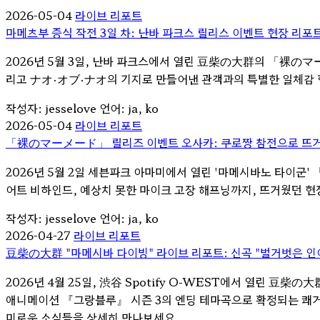
2026-05-04
라이브 리포트
마메츠부 증식 작전 3일 차: 난바 파크스 릴리스 이벤트 현장 리포
2026년 5월 3일, 난바 파크스에서 열린 豆柴の大群의 「裸のマ
리고 ナオ・オブ・ナオ의 기지로 만들어낸 관객과의 특별한 일체감 
작성자: jesselove
언어: ja, ko
2026-05-04
라이브 리포트
「裸のマーメード」 릴리즈 이벤트 오사카: 쿠로짱 참전으로 뜨거
2026년 5월 2일 세븐파크 아마미에서 열린 '마메시바노 타이군
어트 비하인드, 예상치 못한 마이크 고장 해프닝까지, 뜨거웠던 
작성자: jesselove
언어: ja, ko
2026-04-27
라이브 리포트
豆柴の大群 "마메시바 다이빙" 라이브 리포트: 신곡 "벌거벗은 인어
2026년 4월 25일, 渋谷 Spotify O-WEST에서 열린 豆
애니메이션 『그랑블루』 시즌 3의 엔딩 테마곡으로 확정되는 쾌거를
미로운 소식들을 상세히 만나보세요.