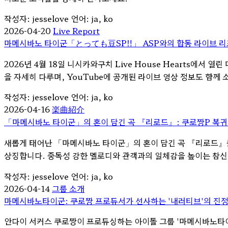
작성자: jesselove
언어: ja, ko
2026-04-20
Live Report
마메시바노 타이군「とっても豆SP‼」 ASP와의 합동 라이브 리포트 
2026년 4월 18일 니시카와구치 Live House Hearts에
을 자세히 다루며, YouTube에 공개된 라이브 영상 정보도 함께
작성자: jesselove
언어: ja, ko
2026-04-16
楽曲紹介
「마메시바노 타이군」의 혼이 담긴 곡 『리로드』: 쿠로짱P 복귀
새롭게 태어난 「마메시바노 타이군」의 혼이 담긴 곡 『리로드』를
상징합니다. 중독성 강한 멜로디와 관객과의 일체감을 높이는 참신
작성자: jesselove
언어: ja, ko
2026-04-14
그룹 소개
마메시바노타이군: 쿠로짱 프로듀서가 선사하는 '내러티브'의 진정
안다이 서커스 쿠로짱이 프로듀싱하는 아이돌 그룹 '마메시바노타이군