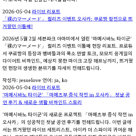
2026-05-04
라이브 리포트
「裸のマーメード」 릴리즈 이벤트 오사카: 쿠로짱 참전으로 뜨
거웠던 이틀째!
2026년 5월 2일 세븐파크 아마미에서 열린 '마메시바노 타이군'
「裸のマーメード」 릴리즈 이벤트 이틀째 현장 리포트. 프로듀
서 쿠로짱의 등장과 멤버들과의 폭소 만발 토크, 모모치 응게일의
다이어트 비하인드, 예상치 못한 마이크 고장 해프닝까지, 뜨거웠
던 현장의 생생한 분위기를 자세히 전해드립니다.
작성자: jesselove
언어: ja, ko
2026-05-04
라이브 리포트
'마메시바노 타이군' 「마메츠부 증식 작전 in 오사카」 첫날 공
연 후기 & 새로운 생활 비하인드 스토리
'마메시바노 타이군'의 새로운 프로젝트 「마메츠부 증식 작전 in
오사카」의 성공적인 첫날 공연 후기를 전해드립니다. 이번 글에
서는 뜨거웠던 라이브 세트리스트, 아이카 더 스파이의 귀여운 해