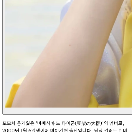
모모치 응게일은 '마메시바 노 타이군(豆柴の大群)'의 멤버로,
2000년 1월 6일생이며 미야기현 출신입니다. 담당 컬러는 실버