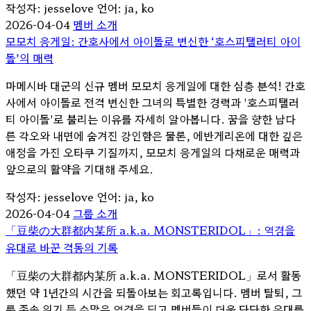
작성자: jesselove
언어: ja, ko
2026-04-04
멤버 소개
모모치 응게일: 간호사에서 아이돌로 변신한 ‘호스피탤러티 아이
돌’의 매력
마메시바 대군의 신규 멤버 모모치 응게일에 대한 심층 분석! 간호
사에서 아이돌로 전격 변신한 그녀의 특별한 경력과 '호스피탤러
티 아이돌'로 불리는 이유를 자세히 알아봅니다. 꿈을 향한 남다
른 각오와 내면에 숨겨진 강인함은 물론, 에반게리온에 대한 깊은
애정을 가진 오타쿠 기질까지, 모모치 응게일의 다채로운 매력과
앞으로의 활약을 기대해 주세요.
작성자: jesselove
언어: ja, ko
2026-04-04
그룹 소개
「豆柴の大群都内某所 a.k.a. MONSTERIDOL」: 역경을
유대로 바꾼 격동의 기록
「豆柴の大群都内某所 a.k.a. MONSTERIDOL」로서 활동
했던 약 1년간의 시간을 되돌아보는 회고록입니다. 멤버 탈퇴, 그
룹 존속 위기 등 수많은 역경을 딛고 멤버들이 더욱 단단한 유대를