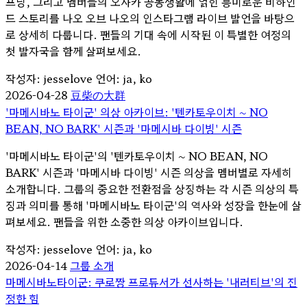
프닝, 그리고 멤버들의 오사카 공동생활에 얽힌 흥미로운 비하인
드 스토리를 나오 오브 나오의 인스타그램 라이브 발언을 바탕으
로 상세히 다룹니다. 팬들의 기대 속에 시작된 이 특별한 여정의
첫 발자국을 함께 살펴보세요.
작성자: jesselove
언어: ja, ko
2026-04-28
豆柴の大群
'마메시바노 타이군' 의상 아카이브: '텐카토우이치 ~ NO
BEAN, NO BARK' 시즌과 '마메시바 다이빙' 시즌
'마메시바노 타이군'의 '텐카토우이치 ~ NO BEAN, NO
BARK' 시즌과 '마메시바 다이빙' 시즌 의상을 멤버별로 자세히
소개합니다. 그룹의 중요한 전환점을 상징하는 각 시즌 의상의 특
징과 의미를 통해 '마메시바노 타이군'의 역사와 성장을 한눈에 살
펴보세요. 팬들을 위한 소중한 의상 아카이브입니다.
작성자: jesselove
언어: ja, ko
2026-04-14
그룹 소개
마메시바노타이군: 쿠로짱 프로듀서가 선사하는 '내러티브'의 진
정한 힘